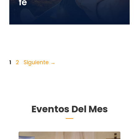
fe
Página
Página
1
2
Siguiente
→
Eventos Del Mes